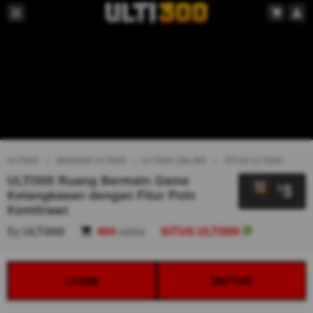
ULTI300
BANDAR ULTI300
ULTI300 ONLINE
SITUS ULTI300
ULTI300 Ruang Bermain Game
5
$
Ketangkasan dengan Fitur Poin
Kemitraan
By
ULTI300
404
sales
SITUS ULTI300
LOGIN
DAFTAR