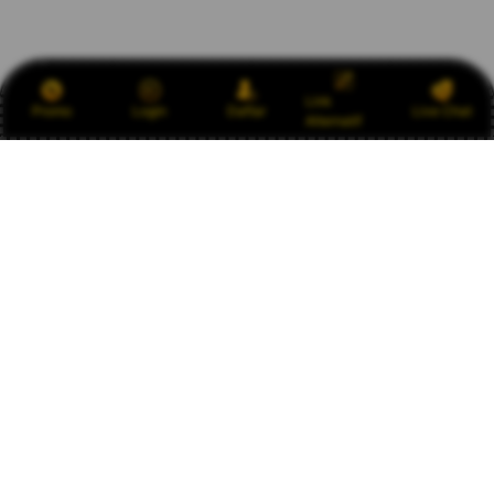
Link
Promo
Login
Daftar
Live Chat
Alternatif