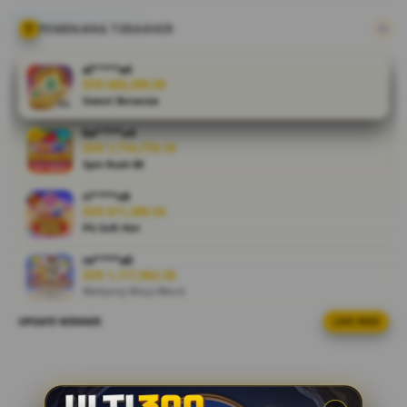
secara
otomatis di
PEMENANG TERAKHIR
dalam akun.
al****a4
IDR 660,299.00
V
Sweet Bonanza
i
e
ka****u4
w
IDR 1,714,774.16
l
Spin Rush 88
i
ri****o9
c
IDR 611,389.54
e
PG Soft Hot
n
s
re****a0
IDR 1,117,962.58
e
Mahjong Ways Black
d
e
UPDATE WINNER
LIVE FEED
al****a1
t
IDR 487,849.98
a
Lucky Twins Nexus
i
ni****o1
l
IDR 1,020,634.32