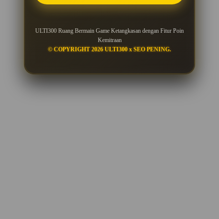
ULTI300 Ruang Bermain Game Ketangkasan dengan Fitur Poin
Kemitraan
© COPYRIGHT 2026 ULTI300 x SEO PENING.