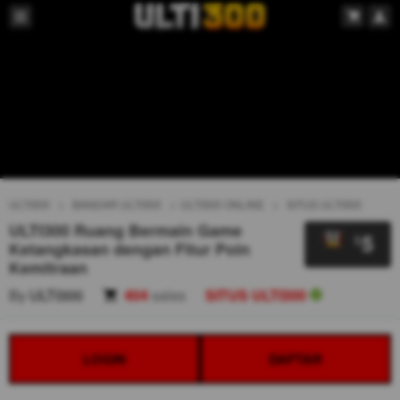
ULTI300
BANDAR ULTI300
ULTI300 ONLINE
SITUS ULTI300
ULTI300 Ruang Bermain Game
5
$
Ketangkasan dengan Fitur Poin
Kemitraan
By
ULTI300
404
sales
SITUS ULTI300
LOGIN
DAFTAR