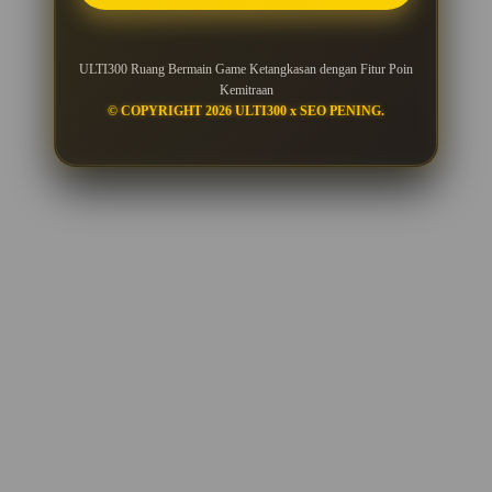
ULTI300 Ruang Bermain Game Ketangkasan dengan Fitur Poin
Kemitraan
© COPYRIGHT 2026 ULTI300 x SEO PENING.