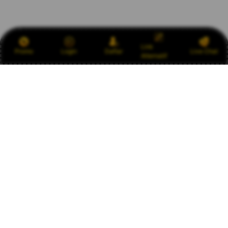
Link
Promo
Login
Daftar
Live Chat
Alternatif