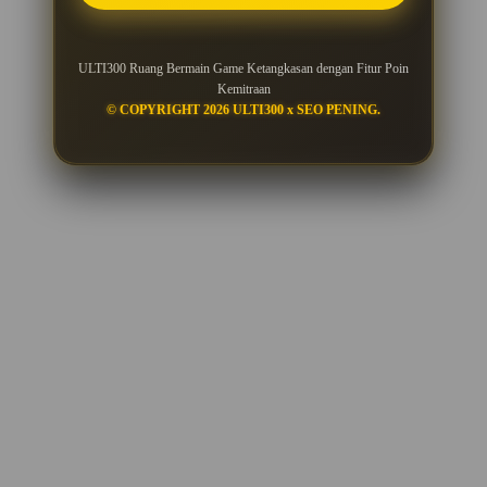
ULTI300 Ruang Bermain Game Ketangkasan dengan Fitur Poin
Kemitraan
© COPYRIGHT 2026 ULTI300 x SEO PENING.