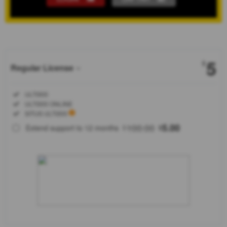
Show More
5
$
Regular License
Regular
Included:
ULTI300
License
Included:
ULTI300 ONLINE
SELECTED
Included:
SITUS ULTI300
88
$
100.00
5.00
Extend support to 12 months
$
$
ULTI300
menghadirkan
nilai tambah
bagi para
pemain loyal
melalui sistem
penghargaan
interaktif yang
terintegrasi