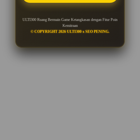
ULTI300 Ruang Bermain Game Ketangkasan dengan Fitur Poin
Kemitraan
© COPYRIGHT 2026 ULTI300 x SEO PENING.