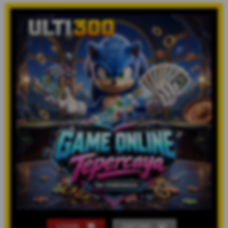
LOGIN
DAFTAR