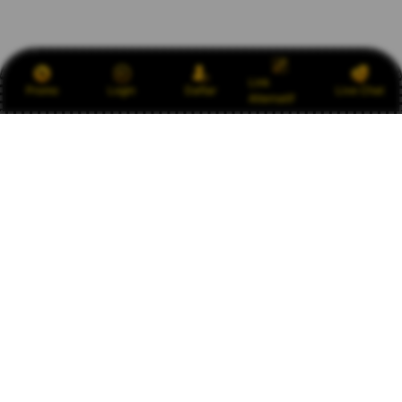
Link
Promo
Login
Daftar
Live Chat
Alternatif