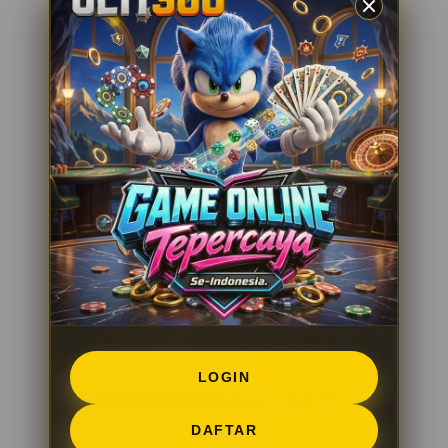
s
Mahjong Ways Black
al****a9
IDR 1,546,783.22
Lucky Twins Nexus
ar****o0
IDR 1,822,395.06
Gates of Olympus
LOGIN
DAFTAR