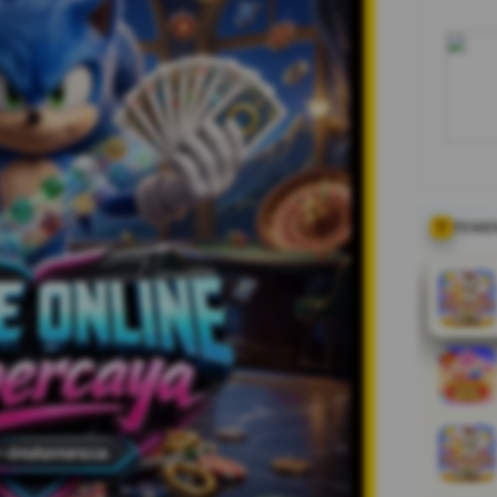
V
i
e
w
l
i
c
e
n
PEME
s
e
d
e
t
a
i
l
s