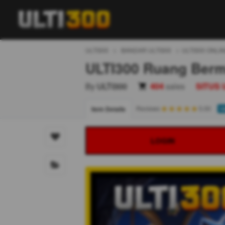
ULTI300
BANDAR ULTI300
ULTI300 ONLI
ULTI300 Ruang Berm
By
ULTI300
404
sales
SITUS 
5.00
Reviews
5.00
Item Details
10
stars
LOGIN