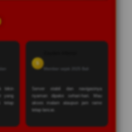
 dan pengalaman pengguna yang lebih nyaman
0
Zayden Alfarizi
S
dan
Member sejak 2025
Bali
 bikin
Server stabil dan navigasinya
r yang
nyaman dipake sehari-hari. Mau
 tetap
akses malam ataupun jam rame
tetap lancar.