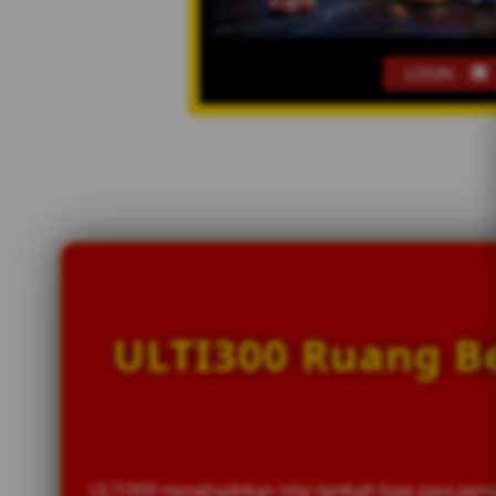
LOGIN
ULTI300 Ruang B
ULTI300 menghadirkan nilai tambah bagi para pemain