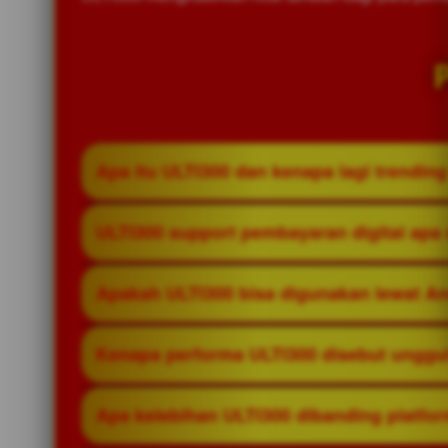
Apa itu ULTI300 dan kenapa lagi trending
ULTI300 merupakan platform top up gaming mo
ULTI300 support pembayaran digital apa 
sehingga banyak digunakan gamer online masa
ULTI300 mendukung berbagai metode pembayar
Apakah ULTI300 bisa digunakan lewat A
up jadi lebih praktis dan fleksibel.
Bisa banget. ULTI300 dirancang dengan sistem
Kenapa performa ULTI300 disebut unggu
desktop tanpa hambatan loading berat.
Karena ULTI300 menggunakan optimasi server
Apa kelebihan ULTI300 dibanding platfo
meskipun digunakan banyak user secara ber