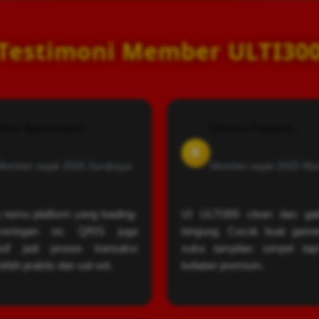
ern, transaksi cepat, sistem ringan, navigasi simpel,
26.
Testimoni Member ULTI30
Vino Maheswara
Elvano Pratama
B
Member sejak 2025
Surabaya
Member sejak 2025
Me
 nemu platform yang loading-
UI ULTI300 clean dan gak
eringan ini. QRIS juga
bingung. Cocok buat game
nsif jadi proses transaksi
suka tampilan simpel tapi
lebih praktis dan sat-set.
keliatan premium.