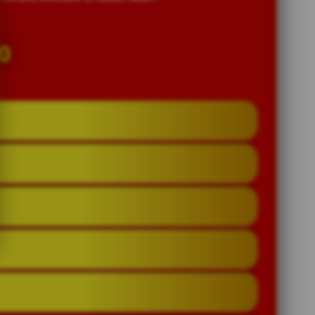
0
 mobile friendly, dan performa server stabil
, OVO, GoPay, dan ShopeePay agar proses top
akses melalui Android, iPhone, tablet, maupun
ga akses tetap cepat, stabil, dan responsif