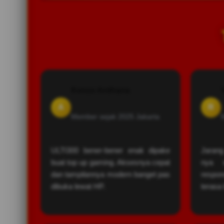
ULTI300 menawarkan kombinasi tampilan mod
mengikuti kebutuhan gaming digital tahun 20
Kenzo Ardhana
A
R
Member sejak 2025
Jakarta
ULTI300 bener-bener enak dipake
Jarang
buat top up gaming. Aksesnya cepat
nya s
dan tampilannya modern banget pas
respo
dibuka lewat HP.
terasa 